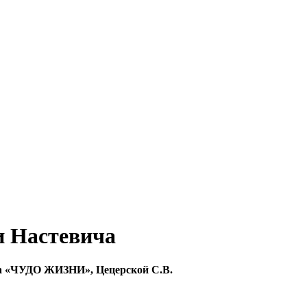
и Настевича
а
«ЧУДО ЖИЗНИ»,
Цецерской С.В.