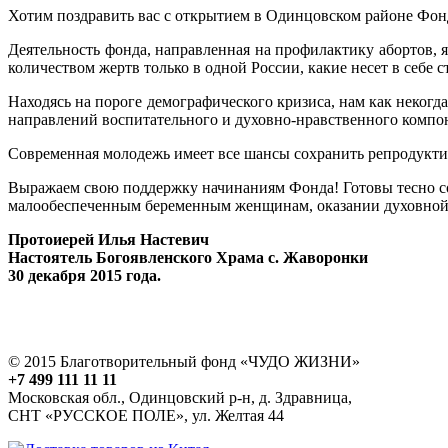
Хотим поздравить вас с открытием в Одинцовском районе Фо
Деятельность фонда, направленная на профилактику абортов, 
количеством жертв только в одной России, какие несет в себе
Находясь на пороге демографического кризиса, нам как неког
направлений воспитательного и духовно-нравственного компон
Современная молодежь имеет все шансы сохранить репродуктив
Выражаем свою поддержку начинаниям Фонда! Готовы тесно с
малообеспеченным беременным женщинам, оказании духовной
Протоиерей Илья Настевич
Настоятель Богоявленского Храма с. Жаворонки
30 декабря 2015 года.
© 2015 Благотворительный фонд «ЧУДО ЖИЗНИ»
+7 499 111 11 11
Московская обл., Одинцовский р-н, д. Здравница,
СНТ «РУССКОЕ ПОЛЕ», ул. Желтая 44